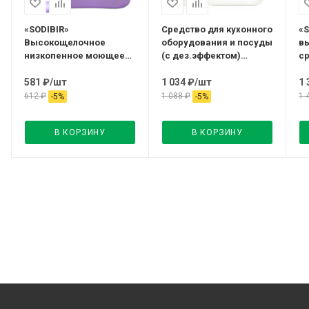
«SODIBIR»
Средство для кухонного
«S
Высокощелочное
оборудования и посуды
в
низкопенное моющее
(с дез.эффектом)
ср
средство ,5л Kimika
канистра 5л Kimika
581
₽
/шт
1 034
₽
/шт
1 
612
₽
1 088
₽
1 
-
5
%
-
5
%
В КОРЗИНУ
В КОРЗИНУ