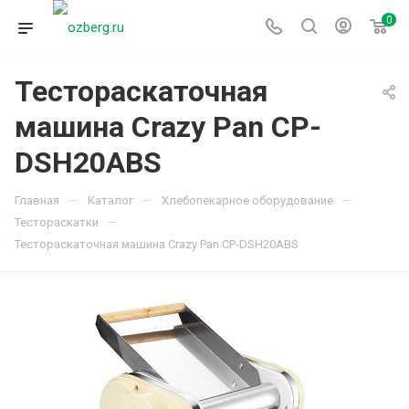
0
Тестораскаточная
машина Crazy Pan CP-
DSH20ABS
—
—
—
Главная
Каталог
Хлебопекарное оборудование
—
Тестораскатки
Тестораскаточная машина Crazy Pan CP-DSH20ABS