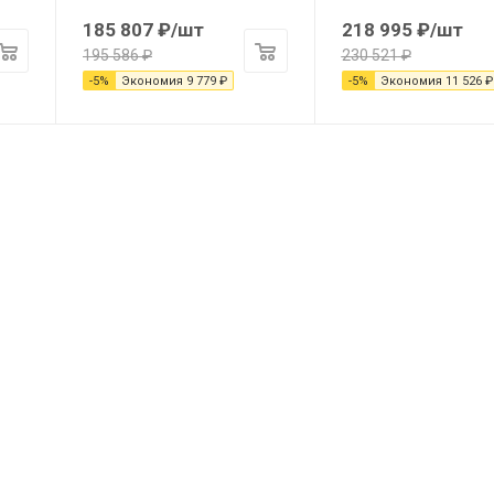
185 807
₽
/шт
218 995
₽
/шт
195 586
₽
230 521
₽
-
5
%
Экономия
9 779
₽
-
5
%
Экономия
11 526
₽
7(905) 440-38-02
ales@ozberg.ru