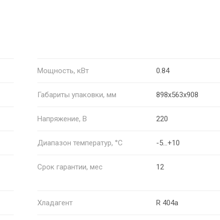
Мощность, кВт
0.84
Габариты упаковки, мм
898х563х908
Напряжение, В
220
Диапазон температур, °С
-5...+10
Срок гарантии, мес
12
Хладагент
R 404a