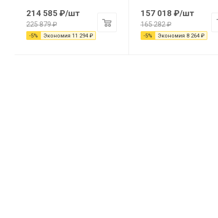
214 585
₽
/шт
157 018
₽
/шт
225 879
₽
165 282
₽
-
5
%
Экономия
11 294
₽
-
5
%
Экономия
8 264
₽
+
2026 © Ozberg - Центр инженерных решений
s