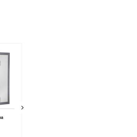
Хит
ра
Холодильная камера
Polair КХН-2,94