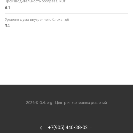
Производительность обогрева, кВт
8.1
Уровень шума внутреннего блока, дБ
34
2026 © Ozberg - Центр инженерных решений
+7(905) 440-38-02