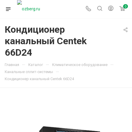
0
Кондиционер
канальный Centek
66D24
—
—
—
Главная
Каталог
Климатическое оборудование
—
Канальные сплит-системы
Кондиционер канальный Centek 66D24