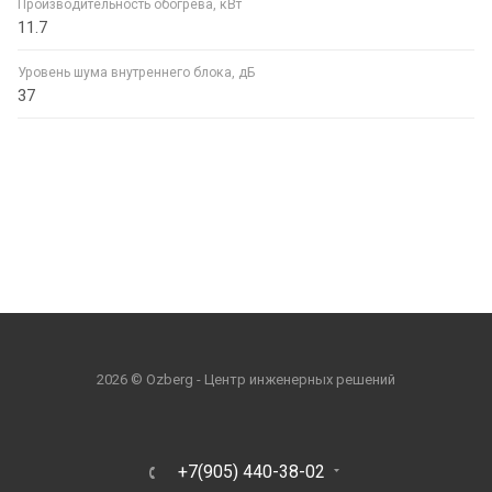
Производительность обогрева, кВт
11.7
Уровень шума внутреннего блока, дБ
37
2026 © Ozberg - Центр инженерных решений
+7(905) 440-38-02