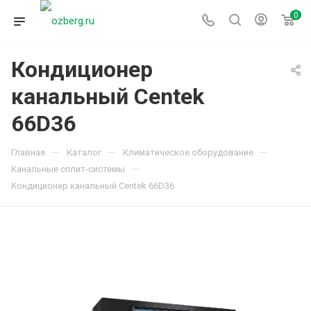
0
Кондиционер
канальный Centek
66D36
—
—
—
Главная
Каталог
Климатическое оборудование
—
Канальные сплит-системы
Кондиционер канальный Centek 66D36