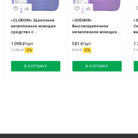
«CLOROIN» Щелочное
«SODIBIR»
«
низкопенное моющее
Высокощелочное
С
средство с
низкопенное моющее
в
дезинфицирующим
средство ,5л Kimika
ср
эффектом на основе
1 098
₽
/шт
581
₽
/шт
1 
хлора, 5л Kimika
1 156
₽
612
₽
1 
-
5
%
-
5
%
В КОРЗИНУ
В КОРЗИНУ