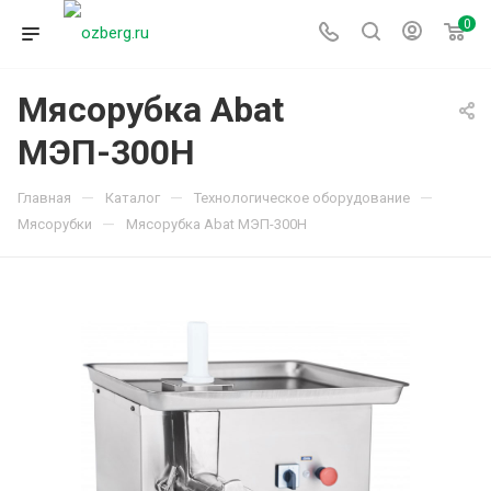
0
Мясорубка Abat
МЭП-300Н
—
—
—
Главная
Каталог
Технологическое оборудование
—
Мясорубки
Мясорубка Abat МЭП-300Н