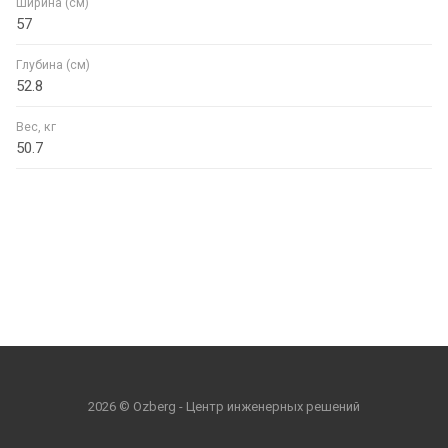
Ширина (см)
57
Глубина (см)
52.8
Вес, кг
50.7
2026 © Ozberg - Центр инженерных решений