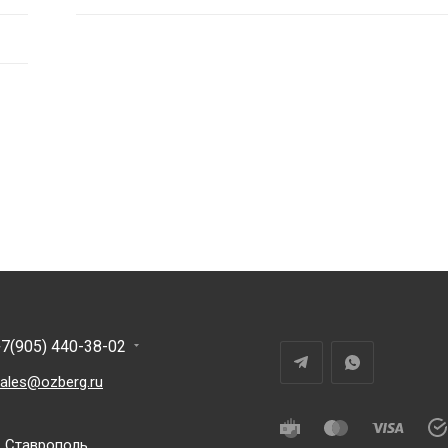
7(905) 440-38-02
ales@ozberg.ru
. Ставрополь