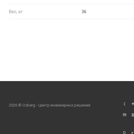
Вес, кг
36
+
2026 © Ozberg - Центр инженерных решений
s
г