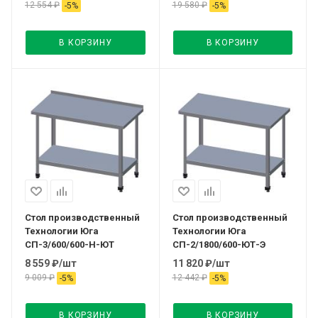
12 554
₽
19 580
₽
-
5
%
-
5
%
В КОРЗИНУ
В КОРЗИНУ
Стол производственный
Стол производственный
Технологии Юга
Технологии Юга
СП-3/600/600-Н-ЮТ
СП-2/1800/600-ЮТ-Э
8 559
₽
/шт
11 820
₽
/шт
9 009
₽
12 442
₽
-
5
%
-
5
%
В КОРЗИНУ
В КОРЗИНУ