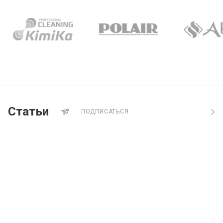
Кипятильник Abat КВЭ-15
Блинный аппарат Crazy Pan
CP-CM400D
Морозильный шкаф Polair
Статьи
ПОДПИСАТЬСЯ
CB105-S
Холодильный шкаф Polair
CM105-S
Холодильный шкаф Polair